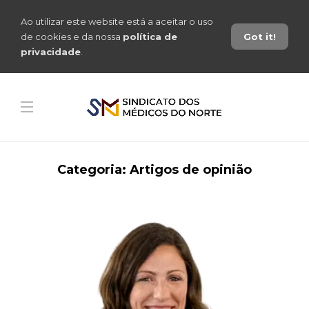
Ao utilizar este website está a aceitar o uso
de cookies e da nossa
política de
Got it!
privacidade
.
Categoria:
Artigos de opinião