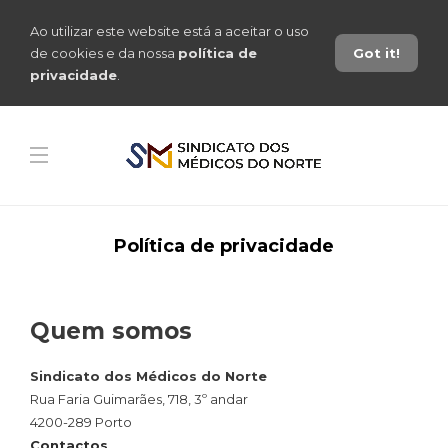
Ao utilizar este website está a aceitar o uso
de cookies e da nossa
política de
Got it!
privacidade
.
Política de privacidade
Quem somos
Sindicato dos Médicos do Norte
Rua Faria Guimarães, 718, 3º andar
4200-289 Porto
Contactos