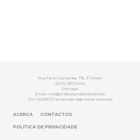
Rua Faria Guimarães, 718, 3º Andar
4200-289 Porto
Portugal
Email:
mail@sindicatomedicosnorte.pt
Tlm:
912578701
(chamada rede móvel nacional)
ACERCA
CONTACTOS
POLÍTICA DE PRIVACIDADE