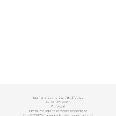
Rua Faria Guimarães, 718, 3º Andar
4200-289 Porto
Portugal
Email:
mail@sindicatomedicosnorte.pt
Tlm:
912578701
(chamada rede móvel nacional)