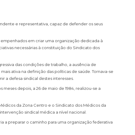
ndente e representativa, capaz de defender os seus
cos empenhados em criar uma organização dedicada à
iativas necessárias à constituição do Sindicato dos
essiva das condições de trabalho, a ausência de
mais ativa na definição das políticas de saúde. Tornava-se
r a defesa sindical destes interesses.
os meses depois, a 26 de maio de 1984, realizou-se a
 Médicos da Zona Centro e o Sindicato dos Médicos da
intervenção sindical médica a nível nacional.
ria a preparar o caminho para uma organização federativa