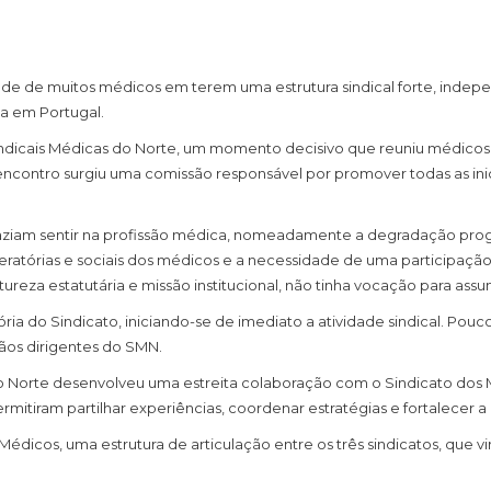
de de muitos médicos em terem uma estrutura sindical forte, indepe
ca em Portugal.
s Sindicais Médicas do Norte, um momento decisivo que reuniu médi
e encontro surgiu uma comissão responsável por promover todas as inic
faziam sentir na profissão médica, nomeadamente a degradação progr
neratórias e sociais dos médicos e a necessidade de uma participação 
za estatutária e missão institucional, não tinha vocação para assumi
ria do Sindicato, iniciando-se de imediato a atividade sindical. Pouc
gãos dirigentes do SMN.
do Norte desenvolveu uma estreita colaboração com o Sindicato dos
rmitiram partilhar experiências, coordenar estratégias e fortalecer a 
icos, uma estrutura de articulação entre os três sindicatos, que vi