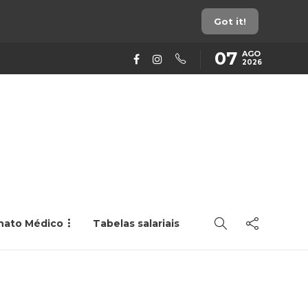
Got it!
07
AGO
2026
rnato Médico
Tabelas salariais