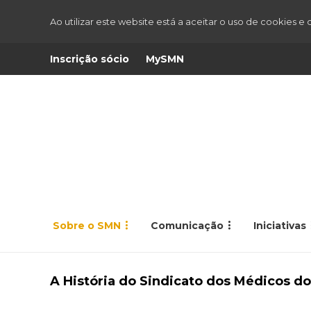
Ao utilizar este website está a aceitar o uso de cookies e
Inscrição sócio
MySMN
Sobre o SMN
Comunicação
Iniciativas
A História do Sindicato dos Médicos do