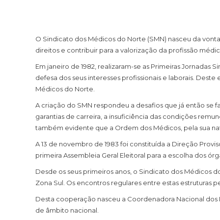
O Sindicato dos Médicos do Norte (SMN) nasceu da vonta
direitos e contribuir para a valorização da profissão médi
Em janeiro de 1982, realizaram-se as Primeiras Jornada
defesa dos seus interesses profissionais e laborais. Dest
Médicos do Norte.
A criação do SMN respondeu a desafios que já então se 
garantias de carreira, a insuficiência das condições remu
também evidente que a Ordem dos Médicos, pela sua nature
A 13 de novembro de 1983 foi constituída a Direção Provisó
primeira Assembleia Geral Eleitoral para a escolha dos ór
Desde os seus primeiros anos, o Sindicato dos Médicos 
Zona Sul. Os encontros regulares entre estas estruturas pe
Desta cooperação nasceu a Coordenadora Nacional dos Méd
de âmbito nacional.