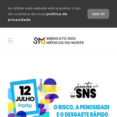
Ao utilizar este website está a aceitar o uso
de cookies e da nossa
política de
Got it!
privacidade
.