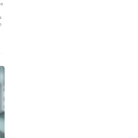
ço
s
o