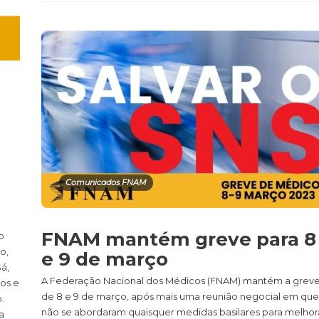
Comunicados FNAM
FNAM mantém greve para 8
o
o,
e 9 de março
á,
A Federação Nacional dos Médicos (FNAM) mantém a grev
os e
de 8 e 9 de março, após mais uma reunião negocial em que
.
não se abordaram quaisquer medidas basilares para melhor
a