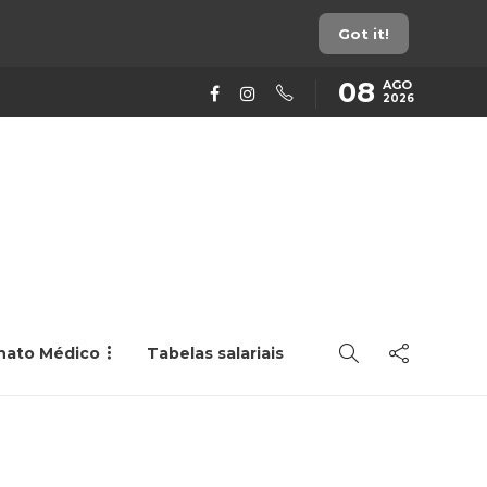
Got it!
08
AGO
2026
rnato Médico
Tabelas salariais