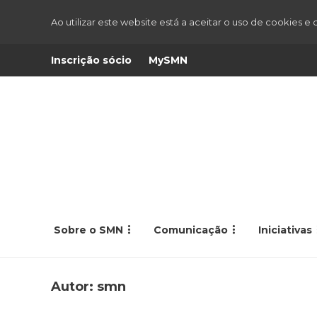
Ao utilizar este website está a aceitar o uso de cookies e
Inscrição sócio
MySMN
Sobre o SMN
Comunicação
Iniciativas
Autor:
smn