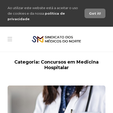
Ao utilizar este website está a aceitar o uso
de cookies e da nossa
política de
Got it!
privacidade
.
Categoria:
Concursos em Medicina
Hospitalar