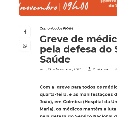
Comunicados FNAM
Greve de médic
pela defesa do 
Saúde
smn
,
13 de Novembro, 2023
2 min
read
Com a greve para todos os médico
quarta-feira, e as manifestações d
João), em Coimbra (Hospital da U
Maria), os médicos mantêm a luta 
pela defesa do Serviço Nacional