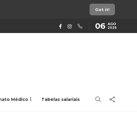
Got it!
06
AGO
2026
rnato Médico
Tabelas salariais