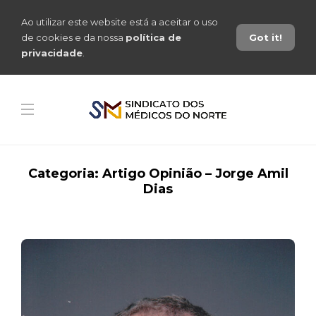
Ao utilizar este website está a aceitar o uso
de cookies e da nossa
política de
Got it!
privacidade
.
Categoria:
Artigo Opinião – Jorge Amil
Dias