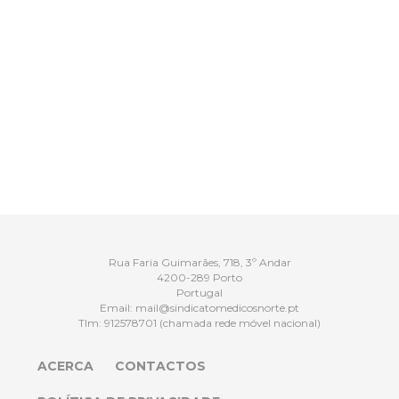
Rua Faria Guimarães, 718, 3º Andar
4200-289 Porto
Portugal
Email:
mail@sindicatomedicosnorte.pt
Tlm:
912578701
(chamada rede móvel nacional)
ACERCA
CONTACTOS