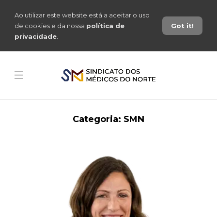
Ao utilizar este website está a aceitar o uso
de cookies e da nossa
política de
Got it!
privacidade
.
Categoria:
SMN