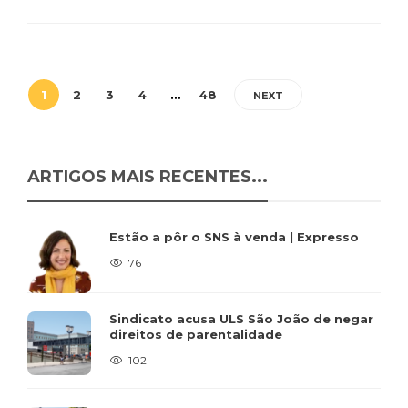
1
2
3
4
…
48
NEXT
ARTIGOS MAIS RECENTES...
Estão a pôr o SNS à venda | Expresso
76
Sindicato acusa ULS São João de negar
direitos de parentalidade
102