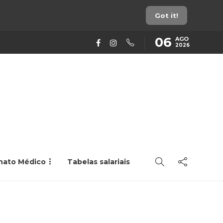
Got it!
06
AGO
2026
rnato Médico
Tabelas salariais