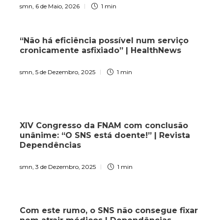
smn
,
6 de Maio, 2026
1 min
“Não há eficiência possível num serviço
cronicamente asfixiado” | HealthNews
smn
,
5 de Dezembro, 2025
1 min
XIV Congresso da FNAM com conclusão
unânime: “O SNS está doente!” | Revista
Dependências
smn
,
3 de Dezembro, 2025
1 min
Com este rumo, o SNS não consegue fixar