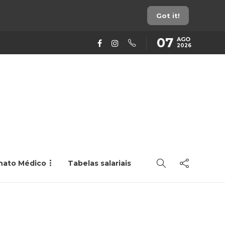
Got it!
07
AGO
2026
rnato Médico
Tabelas salariais