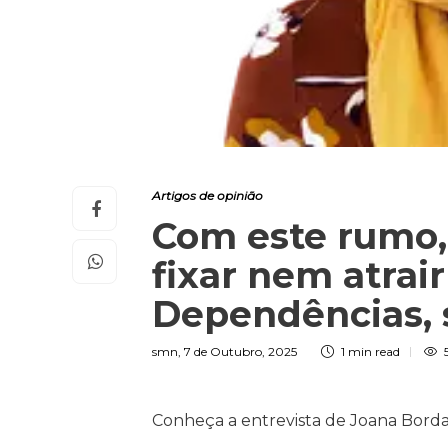
Artigos de opinião
Com este rumo,
fixar nem atrai
Dependências, 
smn
,
7 de Outubro, 2025
1 min
read
Conheça a entrevista de Joana Borda