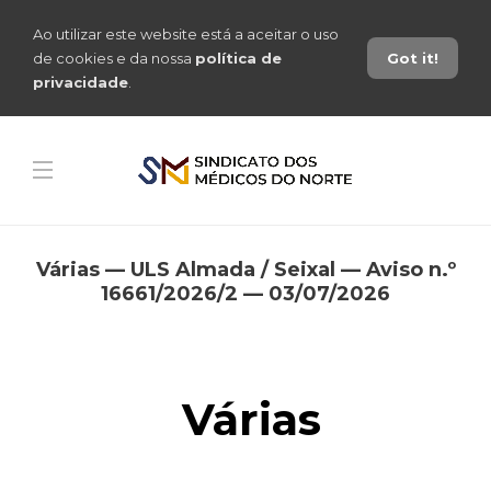
Ao utilizar este website está a aceitar o uso
de cookies e da nossa
política de
Got it!
privacidade
.
Várias — ULS Almada / Seixal — Aviso n.º
16661/2026/2 — 03/07/2026
Várias