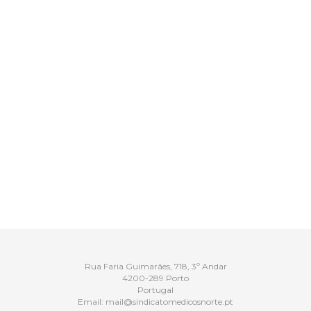
Rua Faria Guimarães, 718, 3º Andar
4200-289 Porto
Portugal
Email:
mail@sindicatomedicosnorte.pt