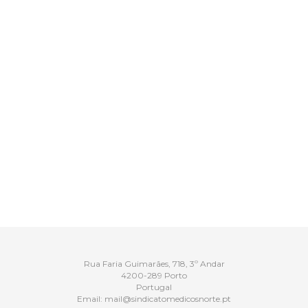
Rua Faria Guimarães, 718, 3º Andar
4200-289 Porto
Portugal
Email:
mail@sindicatomedicosnorte.pt