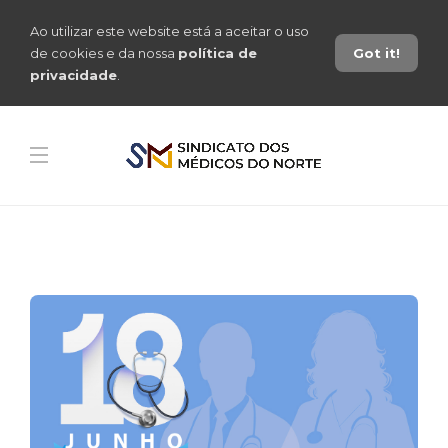
Ao utilizar este website está a aceitar o uso
de cookies e da nossa
política de
Got it!
privacidade
.