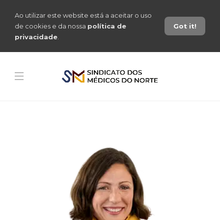
Ao utilizar este website está a aceitar o uso
de cookies e da nossa
política de
Got it!
privacidade
.