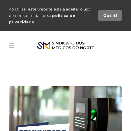
Ao utilizar este website está a aceitar o uso
de cookies e da nossa
política de
Got it!
privacidade
.