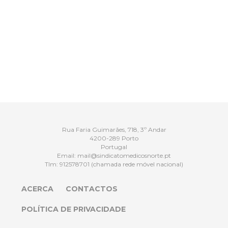
Rua Faria Guimarães, 718, 3º Andar
4200-289 Porto
Portugal
Email:
mail@sindicatomedicosnorte.pt
Tlm:
912578701
(chamada rede móvel nacional)
ACERCA
CONTACTOS
POLÍTICA DE PRIVACIDADE