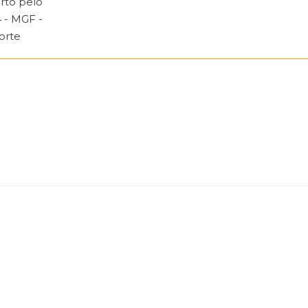
rto pelo
 - MGF -
Norte