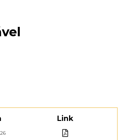
ável
a
Link
026