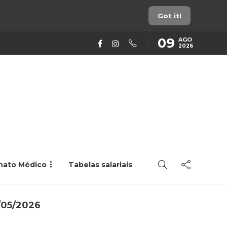
Got it!
09
AGO
2026
rnato Médico
Tabelas salariais
8/05/2026