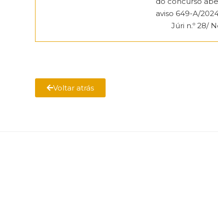
do concurso abe
aviso 649-A/2024
Júri n.º 28/ 
Voltar atrás