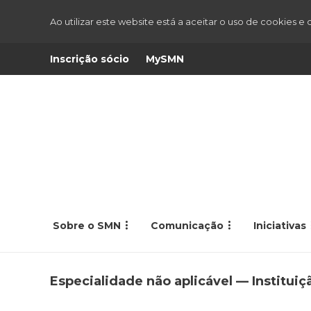
Ao utilizar este website está a aceitar o uso de cookies e
Inscrição sócio
MySMN
Sobre o SMN
Comunicação
Iniciativas
Especialidade não aplicável — Institui