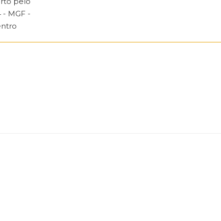
rto pelo
 - MGF -
entro