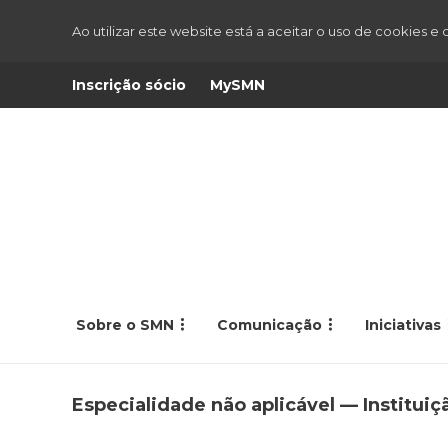
Ao utilizar este website está a aceitar o uso de cookies e
Inscrição sócio
MySMN
Sobre o SMN
Comunicação
Iniciativas
Especialidade não aplicável — Institui