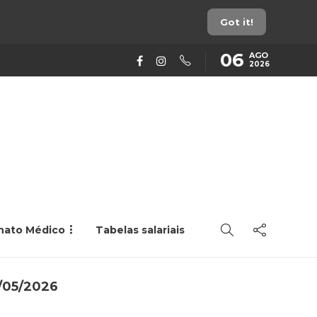
Got it!
06
AGO
2026
rnato Médico
Tabelas salariais
6/05/2026