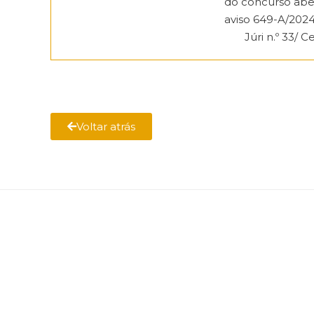
do concurso abe
aviso 649-A/2024
Júri n.º 33/ C
Voltar atrás