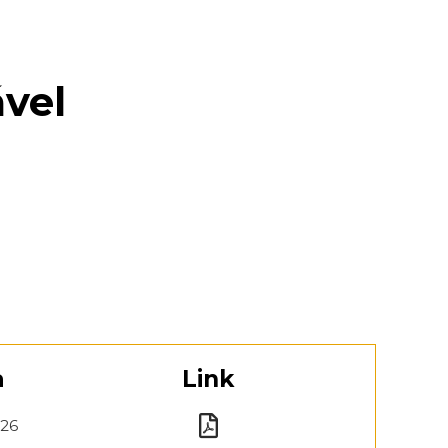
ável
a
Link
026