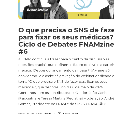
Evento Sindical
O que precisa o SNS de faz
para fixar os seus médicos?
Ciclo de Debates FNAMzin
#6
A FNAM continua a trazer para o centro da discussão as
questões cruciais que definem o futuro do SNS e a carrei
médica. Depois do lançamento da nossa FNAMzine #6,
convidamo-lo a assistir à gravação do webinar dedicado 
tema “O que precisa o SNS de fazer para fixar os seus
médicos?”, que decorreu no dia 6 de maio de 2026.
Contamos com os contributos de: Orador: João Canha
(Psiquiatria) e Teresa Martins (Pediatria) Moderação: Andr
Gomes, Presidente da FNAM e do SMZS GRAVAÇÃO:...
smn
,
30 de Abril, 2026
1 min
read