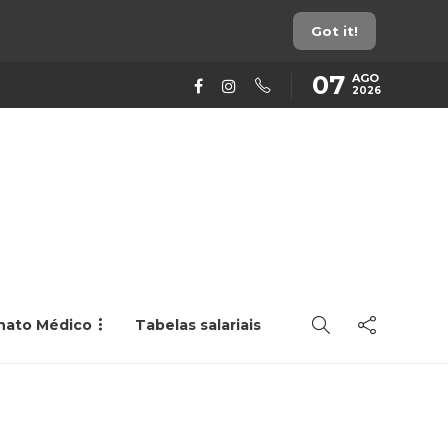
Got it!
07
AGO
2026
rnato Médico
Tabelas salariais