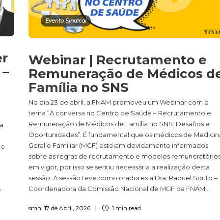
Evento Sindical
er
Webinar | Recrutamento e
 –
Remuneração de Médicos d
e
Família no SNS
No dia 23 de abril, a FNAM promoveu um Webinar com o
tema “À conversa no Centro de Saúde – Recrutamento e
Remuneração de Médicos de Família no SNS: Desafios e
ra
Oportunidades”. É fundamental que os médicos de Medicin
Geral e Familiar (MGF) estejam devidamente informados
ao
sobre as regras de recrutamento e modelos remuneratório
em vigor, por isso se sentiu necessária a realização desta
sessão. A sessão teve como oradores a Dra. Raquel Souto –
Coordenadora da Comissão Nacional de MGF da FNAM...
é
smn
,
17 de Abril, 2026
1 min
read