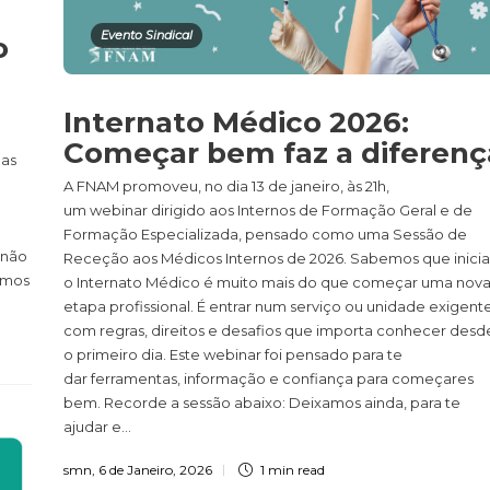
Evento Sindical
o
Internato Médico 2026:
Começar bem faz a diferenç
das
A FNAM promoveu, no dia 13 de janeiro, às 21h,
um webinar dirigido aos Internos de Formação Geral e de
Formação Especializada, pensado como uma Sessão de
 não
Receção aos Médicos Internos de 2026. Sabemos que inicia
zamos
o Internato Médico é muito mais do que começar uma nov
etapa profissional. É entrar num serviço ou unidade exigente
com regras, direitos e desafios que importa conhecer desd
o primeiro dia. Este webinar foi pensado para te
dar ferramentas, informação e confiança para começares
bem. Recorde a sessão abaixo: Deixamos ainda, para te
ajudar e...
smn
,
6 de Janeiro, 2026
1 min
read