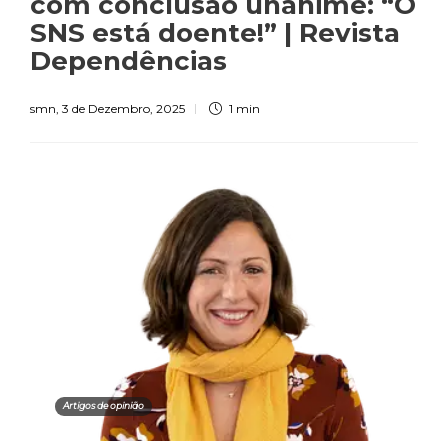
com conclusão unânime: “O
SNS está doente!” | Revista
Dependências
smn
,
3 de Dezembro, 2025
1 min
Artigos de opinião