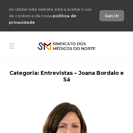
Ao utilizar este website está a aceitar o uso
de cookies e da nossa
política de
Got it!
privacidade
.
Categoria:
Entrevistas – Joana Bordalo e
Sá