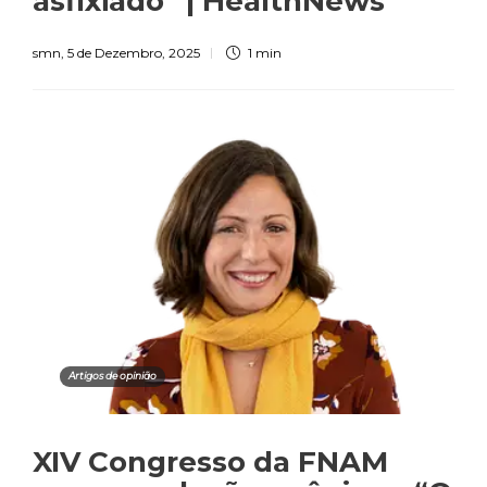
asfixiado” | HealthNews
smn
,
5 de Dezembro, 2025
1 min
Artigos de opinião
XIV Congresso da FNAM