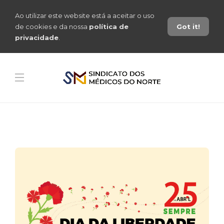
Ao utilizar este website está a aceitar o uso
de cookies e da nossa
política de
Got it!
privacidade
.