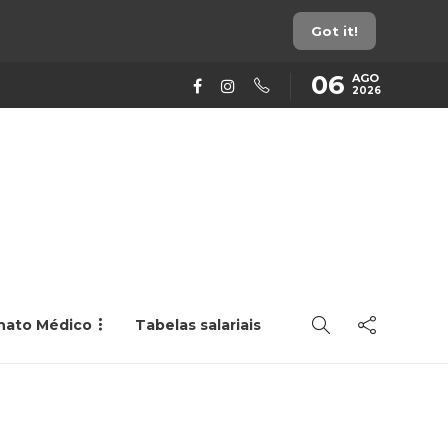
Got it!
06
AGO
2026
rnato Médico
Tabelas salariais