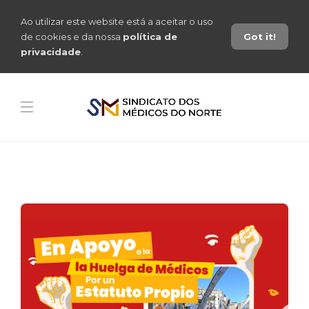
Ao utilizar este website está a aceitar o uso
de cookies e da nossa
política de
Got it!
privacidade
.