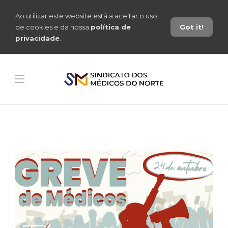
Ao utilizar este website está a aceitar o uso
de cookies e da nossa
política de
Got it!
privacidade
.