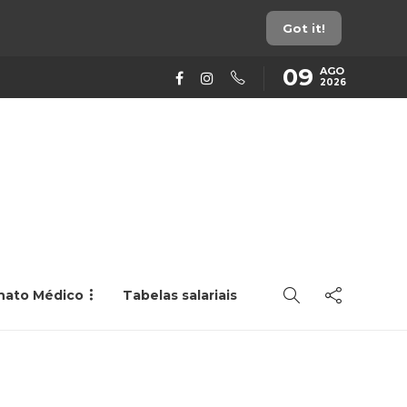
Got it!
09
AGO
2026
rnato Médico
Tabelas salariais