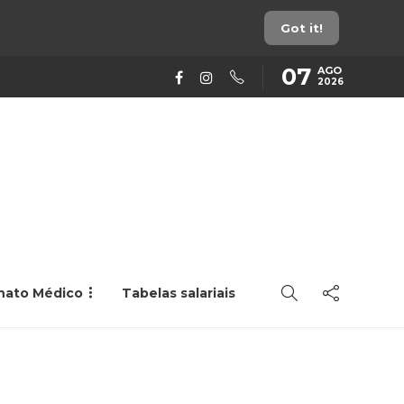
Got it!
07
AGO
2026
rnato Médico
Tabelas salariais