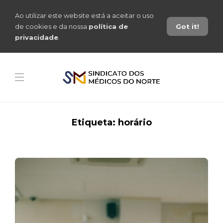
Ao utilizar este website está a aceitar o uso
de cookies e da nossa
política de
Got it!
privacidade
.
Etiqueta:
horário