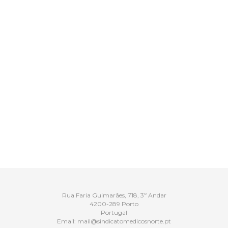
Rua Faria Guimarães, 718, 3º Andar
4200-289 Porto
Portugal
Email:
mail@sindicatomedicosnorte.pt