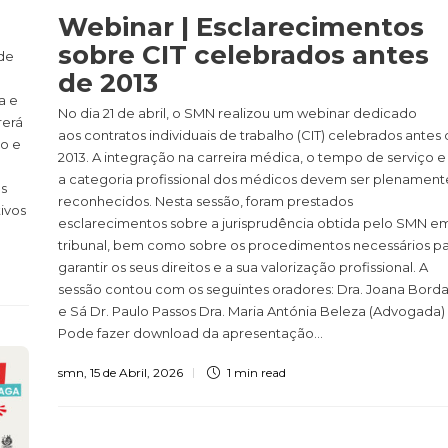
Webinar | Esclarecimentos
sobre CIT celebrados antes
 de
de 2013
a e
No dia 21 de abril, o SMN realizou um webinar dedicado
rerá
aos contratos individuais de trabalho (CIT) celebrados antes
ho e
2013. A integração na carreira médica, o tempo de serviço e
a categoria profissional dos médicos devem ser plenament
os
reconhecidos. Nesta sessão, foram prestados
ivos
esclarecimentos sobre a jurisprudência obtida pelo SMN e
tribunal, bem como sobre os procedimentos necessários p
garantir os seus direitos e a sua valorização profissional. A
sessão contou com os seguintes oradores: Dra. Joana Borda
e Sá Dr. Paulo Passos Dra. Maria Antónia Beleza (Advogada)
Pode fazer download da apresentação...
smn
,
15 de Abril, 2026
1 min
read