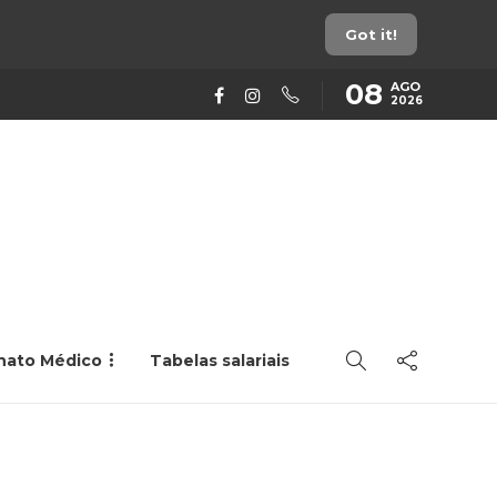
Got it!
08
AGO
2026
rnato Médico
Tabelas salariais