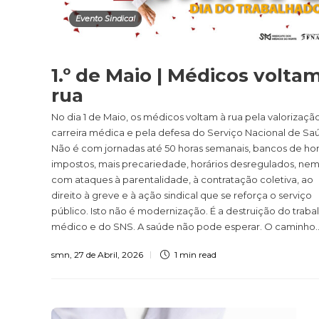
Evento Sindical
1.º de Maio | Médicos volta
rua
No dia 1 de Maio, os médicos voltam à rua pela valorizaçã
carreira médica e pela defesa do Serviço Nacional de Sa
Não é com jornadas até 50 horas semanais, bancos de ho
impostos, mais precariedade, horários desregulados, ne
com ataques à parentalidade, à contratação coletiva, ao
direito à greve e à ação sindical que se reforça o serviço
público. Isto não é modernização. É a destruição do traba
médico e do SNS. A saúde não pode esperar. O caminho..
smn
,
27 de Abril, 2026
1 min
read