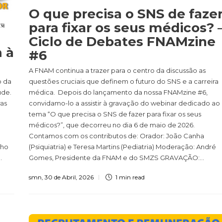
O que precisa o SNS de faze
para fixar os seus médicos? 
Ciclo de Debates FNAMzine
m à
#6
A FNAM continua a trazer para o centro da discussão as
o da
questões cruciais que definem o futuro do SNS e a carreira
úde.
médica. Depois do lançamento da nossa FNAMzine #6,
ras
convidamo-lo a assistir à gravação do webinar dedicado ao
m
tema “O que precisa o SNS de fazer para fixar os seus
médicos?”, que decorreu no dia 6 de maio de 2026.
Contamos com os contributos de: Orador: João Canha
lho
(Psiquiatria) e Teresa Martins (Pediatria) Moderação: André
.
Gomes, Presidente da FNAM e do SMZS GRAVAÇÃO:...
smn
,
30 de Abril, 2026
1 min
read