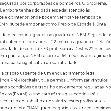
 assegurada por corporações de bombeiros. O problema,
nal, embora tenha sido dada especial atenção às
te e do interior, onde podem verificar-se tempos de
SMN, sucede em zonas como Freixo de Espada à Cinta.
sez de médicos integrados no quadro do INEM. Segundo o
ta atualmente com apenas 22 médicos, quando o Relatór
cessidade de cerca de 70 profissionais. Destes 22 médicos
 Em paralelo, o INEM recorre a 164 médicos em regime d
uma parte significativa da sua atividade.
e a criação urgente de um enquadramento legal
ncia Pré-Hospitalar, que permita uniformizar vínculos
rando condições de trabalho devidamente reguladas. No
dicos (FNAM), o sindicato afirma que continuará a
oletivo de trabalho que valorize estes profissionais e
rdando que foi a FNAM quem negociou os serviços mínimos