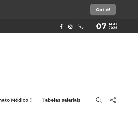
Got it!
07
AGO
2026
rnato Médico
Tabelas salariais