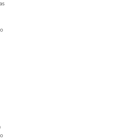
as
io
m
do