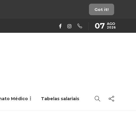
Got it!
07
AGO
2026
rnato Médico
Tabelas salariais