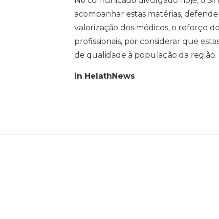
No comunicado divulgado hoje, o Sin
acompanhar estas matérias, defenden
valorização dos médicos, o reforço d
profissionais, por considerar que est
de qualidade à população da região.
in HelathNews