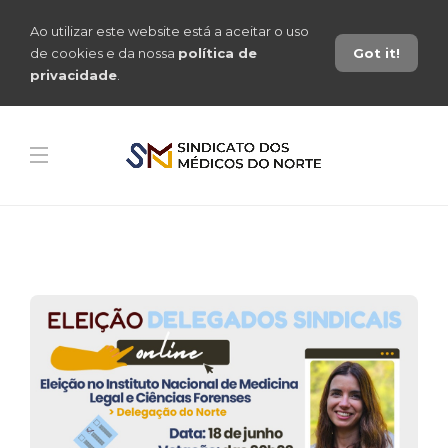
Ao utilizar este website está a aceitar o uso
de cookies e da nossa
política de
Got it!
privacidade
.