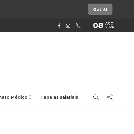
Got it!
08
AGO
2026
rnato Médico
Tabelas salariais