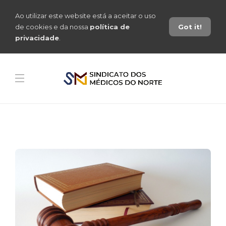
Ao utilizar este website está a aceitar o uso
de cookies e da nossa
política de
Got it!
privacidade
.