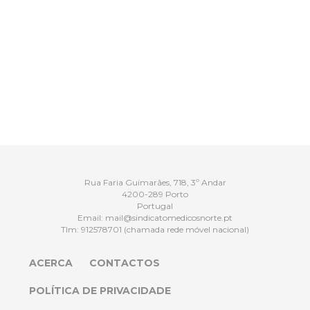
Rua Faria Guimarães, 718, 3º Andar
4200-289 Porto
Portugal
Email:
mail@sindicatomedicosnorte.pt
Tlm:
912578701
(chamada rede móvel nacional)
ACERCA
CONTACTOS
POLÍTICA DE PRIVACIDADE