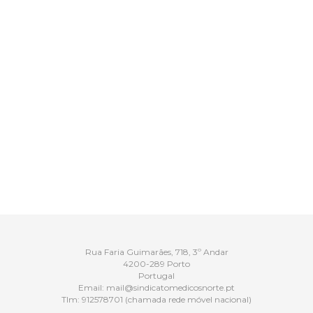
Rua Faria Guimarães, 718, 3º Andar
4200-289 Porto
Portugal
Email:
mail@sindicatomedicosnorte.pt
Tlm:
912578701
(chamada rede móvel nacional)