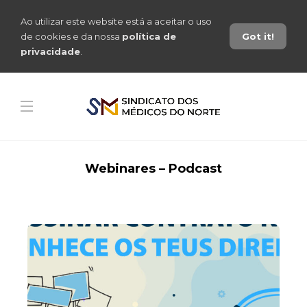
Ao utilizar este website está a aceitar o uso
de cookies e da nossa
política de
Got it!
privacidade
.
Webinares – Podcast