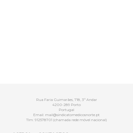
Rua Faria Guimarães, 718, 3º Andar
4200-289 Porto
Portugal
Email:
mail@sindicatomedicosnorte.pt
Tlm:
912578701
(chamada rede móvel nacional)