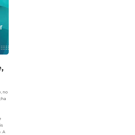
,
, no
cha
e
is
. A