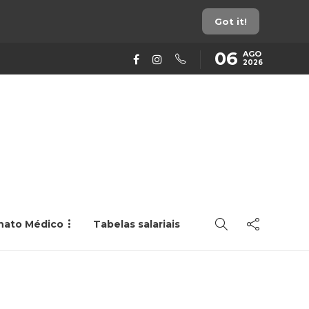
Got it!
06
AGO
2026
rnato Médico
Tabelas salariais