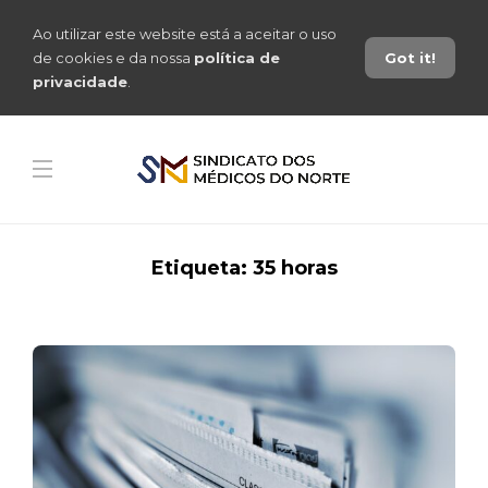
Ao utilizar este website está a aceitar o uso
de cookies e da nossa
política de
Got it!
privacidade
.
Etiqueta:
35 horas