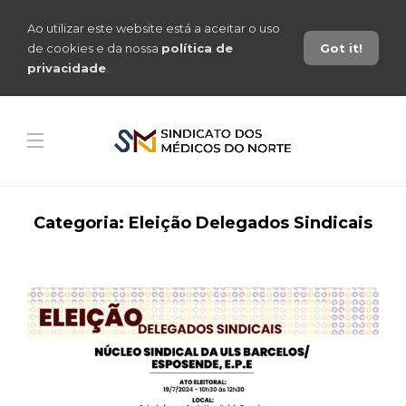
Ao utilizar este website está a aceitar o uso
de cookies e da nossa
política de
Got it!
privacidade
.
Categoria:
Eleição Delegados Sindicais