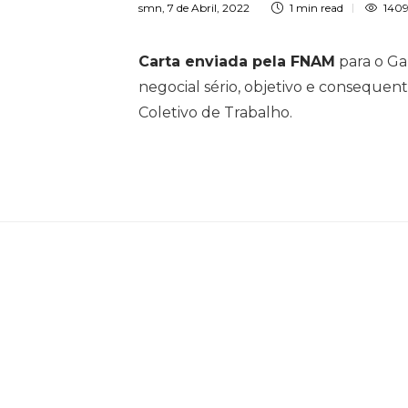
smn
,
7 de Abril, 2022
1 min
read
140
Carta enviada pela FNAM
para o Ga
negocial sério, objetivo e consequen
Coletivo de Trabalho.