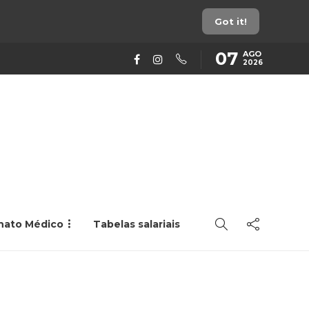
Got it!
07
AGO
2026
rnato Médico
Tabelas salariais