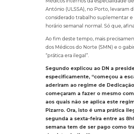
Médicos internos da especialidade d
António (ULSSA), no Porto, levaram d
considerado trabalho suplementar e 
horário semanal normal. Só que, afinal
Ao fim deste tempo, mais precisament
dos Médicos do Norte (SMN) e o gabin
“prática era ilegal”.
Segundo explicou ao DN a preside
especificamente, “começou a esc
aderiram ao regime de Dedicação P
começaram a fazer o mesmo com 
aos quais não se aplica este reg
Pizarro. Ora, isto é uma prática i
segunda a sexta-feira entre as 8h
semana tem de ser pago como trab