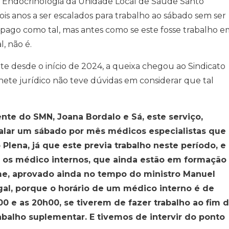
e Endocrinologia da Unidade Local de Saúde Santo
ois anos a ser escalados para trabalho ao sábado sem ser
pago como tal, mas antes como se este fosse trabalho e
, não é.
e desde o início de 2024, a queixa chegou ao Sindicato
ete jurídico não teve dúvidas em considerar que tal
nte do SMN, Joana Bordalo e Sá, este serviço,
alar um sábado por mês médicos especialistas que
lena, já que este previa trabalho neste período, e
os médico internos, que ainda estão em formação
ime, aprovado ainda no tempo do ministro Manuel
legal, porque o horário de um médico interno é de
00 e as 20h00, se tiverem de fazer trabalho ao fim 
alho suplementar. E tivemos de intervir do ponto