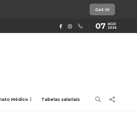
Got it!
07
AGO
2026
rnato Médico
Tabelas salariais