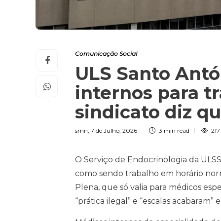
Comunicação Social
ULS Santo Antó
internos para t
sindicato diz qu
smn
,
7 de Julho, 2026
3 min
read
217
O Serviço de Endocrinologia da ULSS
como sendo trabalho em horário norma
Plena, que só valia para médicos espe
“prática ilegal” e “escalas acabaram” 