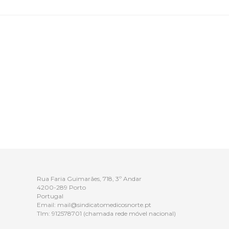
Rua Faria Guimarães, 718, 3º Andar
4200-289 Porto
Portugal
Email:
mail@sindicatomedicosnorte.pt
Tlm:
912578701
(chamada rede móvel nacional)