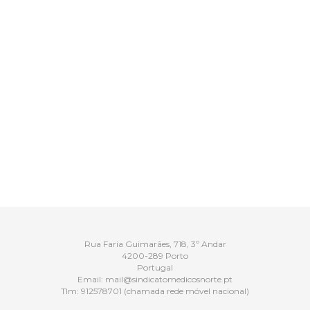
Rua Faria Guimarães, 718, 3º Andar
4200-289 Porto
Portugal
Email:
mail@sindicatomedicosnorte.pt
Tlm:
912578701
(chamada rede móvel nacional)