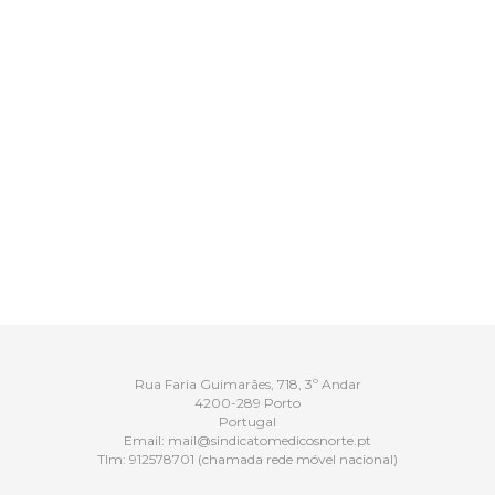
Rua Faria Guimarães, 718, 3º Andar
4200-289 Porto
Portugal
Email:
mail@sindicatomedicosnorte.pt
Tlm:
912578701
(chamada rede móvel nacional)