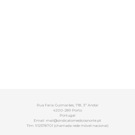
Rua Faria Guimarães, 718, 3º Andar
4200-289 Porto
Portugal
Email:
mail@sindicatomedicosnorte.pt
Tlm:
912578701
(chamada rede móvel nacional)