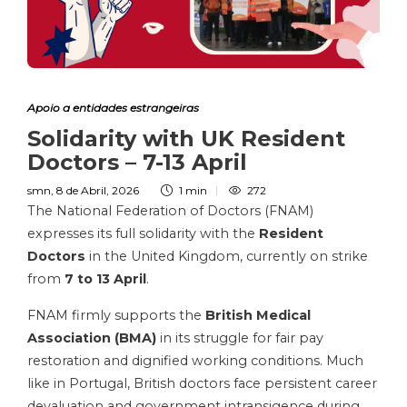
Apoio a entidades estrangeiras
Solidarity with UK Resident
Doctors – 7-13 April
smn
,
8 de Abril, 2026
1 min
272
The National Federation of Doctors (FNAM)
expresses its full solidarity with the
Resident
Doctors
in the United Kingdom, currently on strike
from
7 to 13 April
.
FNAM firmly supports the
British Medical
Association (BMA)
in its struggle for fair pay
restoration and dignified working conditions. Much
like in Portugal, British doctors face persistent career
devaluation and government intransigence during