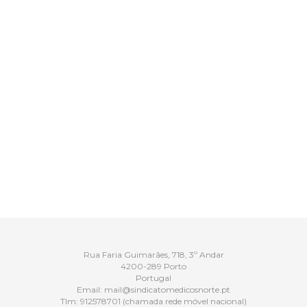
Rua Faria Guimarães, 718, 3º Andar
4200-289 Porto
Portugal
Email:
mail@sindicatomedicosnorte.pt
Tlm:
912578701
(chamada rede móvel nacional)